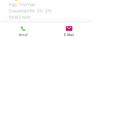
Ingo Thomas
Düsseldorfer Str. 215
51063 Köln
oder per Mail an:
Anruf
E-Mail
info@thomas-dental-gmbh.de
Bitte folgende Unterlagen
mitschicken:
Lebenslauf
Zertifikate / Zeugnisse
Motivationsschreiben
Wir freuen uns auf Ihre
Bewerbung!